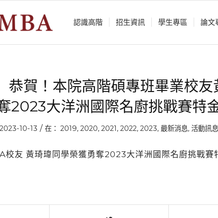
認識⾼階
招生資訊
學⽣專區
論⽂
】恭賀！本院高階碩專班畢業校友黃
奪2023大洋洲國際名廚挑戰賽特
/
2023-10-13
在：
2019
,
2020
,
2021
,
2022
,
2023
,
最新消息
,
活動訊
BA校友 黃琦瑋同學榮獲勇奪2023大洋洲國際名廚挑戰賽