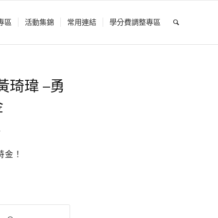
專區
活動集錦
常用連結
學分費調整專區
琦瑋 –勇
金
息
特金！