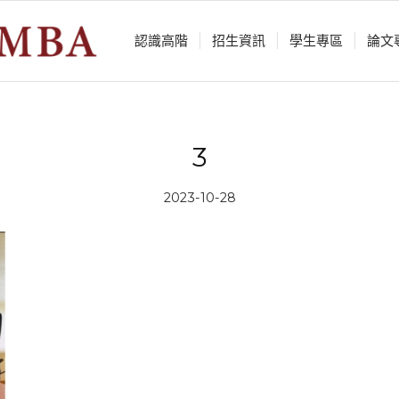
認識⾼階
招生資訊
學⽣專區
論⽂
3
2023-10-28