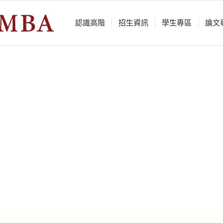
認識⾼階
招生資訊
學⽣專區
論⽂