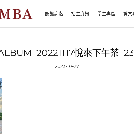
認識⾼階
招生資訊
學⽣專區
論⽂
_ALBUM_20221117悅來下午茶_231
2023-10-27