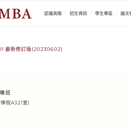
認識⾼階
招生資訊
學⽣專區
論⽂
 最新修訂版(20230602)
專班
學院A321室)