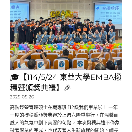
🎓【114/5/24 東華大學EMBA撥
穗暨頒獎典禮】🎉
2025-05-26
高階經營管理碩士在職專班 112級我們畢業啦！ 一年
一度的撥穗暨頒獎典禮於上週六隆重舉行，在溫馨而
感人的氣氛中劃下美麗的句點。 本次撥穗典禮不僅象
徵著學業的完成，也代表著人生新旅程的開始。師長