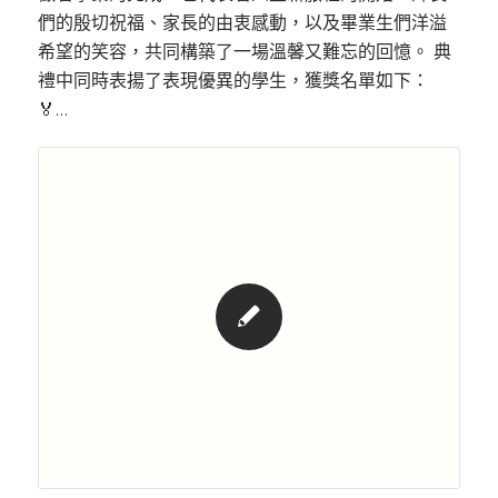
們的殷切祝福、家長的由衷感動，以及畢業生們洋溢
希望的笑容，共同構築了一場溫馨又難忘的回憶。 典
禮中同時表揚了表現優異的學生，獲獎名單如下：
🏅…