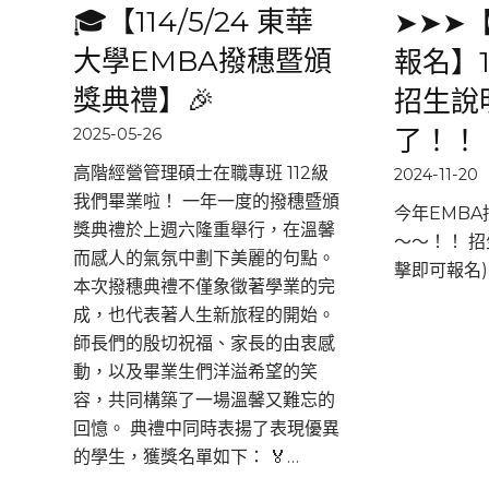
🎓【114/5/24 東華
➤➤➤
大學EMBA撥穗暨頒
報名】1
獎典禮】🎉
招生說
了！！
2025-05-26
高階經營管理碩士在職專班 112級
2024-11-20
我們畢業啦！ 一年一度的撥穗暨頒
今年EMB
獎典禮於上週六隆重舉行，在溫馨
～～！！ 
而感人的氣氛中劃下美麗的句點。
擊即可報名)
本次撥穗典禮不僅象徵著學業的完
成，也代表著人生新旅程的開始。
師長們的殷切祝福、家長的由衷感
動，以及畢業生們洋溢希望的笑
容，共同構築了一場溫馨又難忘的
回憶。 典禮中同時表揚了表現優異
的學生，獲獎名單如下： 🏅…