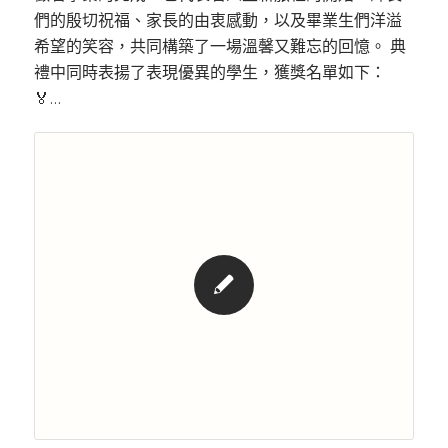
們的殷切祝福、家長的由衷感動，以及畢業生們洋溢
希望的笑容，共同構築了一場溫馨又難忘的回憶。 典
禮中同時表揚了表現優異的學生，獲獎名單如下：
🏅…