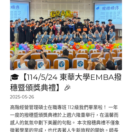
🎓【114/5/24 東華大學EMBA撥
穗暨頒獎典禮】🎉
2025-05-26
高階經營管理碩士在職專班 112級我們畢業啦！ 一年
一度的撥穗暨頒獎典禮於上週六隆重舉行，在溫馨而
感人的氣氛中劃下美麗的句點。 本次撥穗典禮不僅象
徵著學業的完成，也代表著人生新旅程的開始。師長