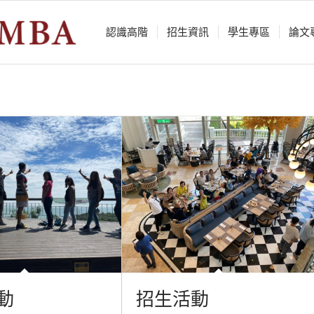
認識⾼階
招生資訊
學⽣專區
論⽂
動
招生活動