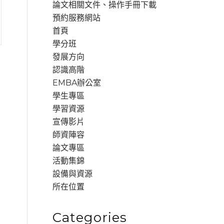
論⽂相關⽂件、操作⼿冊下載
預約服務網站
首頁
學分班
發展⽅向
認識⾼階
EMBA辦公室
學⽣專區
學習資源
宣傳影片
師資陣容
論⽂專區
活動集錦
設備與資源
所在位置
Categories