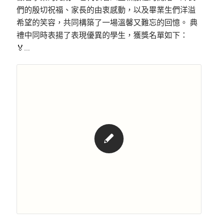
們的殷切祝福、家長的由衷感動，以及畢業生們洋溢
希望的笑容，共同構築了一場溫馨又難忘的回憶。 典
禮中同時表揚了表現優異的學生，獲獎名單如下：
🏅…