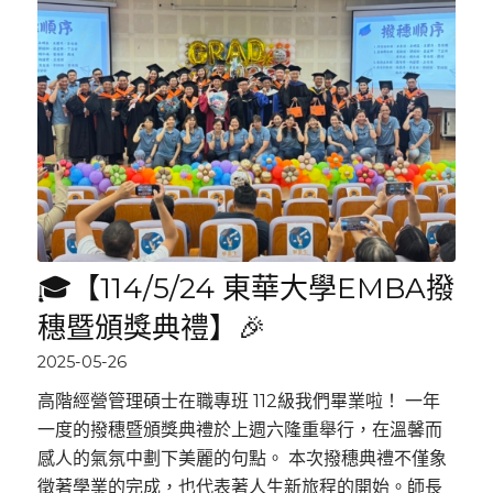
🎓【114/5/24 東華大學EMBA撥
穗暨頒獎典禮】🎉
2025-05-26
高階經營管理碩士在職專班 112級我們畢業啦！ 一年
一度的撥穗暨頒獎典禮於上週六隆重舉行，在溫馨而
感人的氣氛中劃下美麗的句點。 本次撥穗典禮不僅象
徵著學業的完成，也代表著人生新旅程的開始。師長